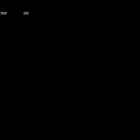
one
au