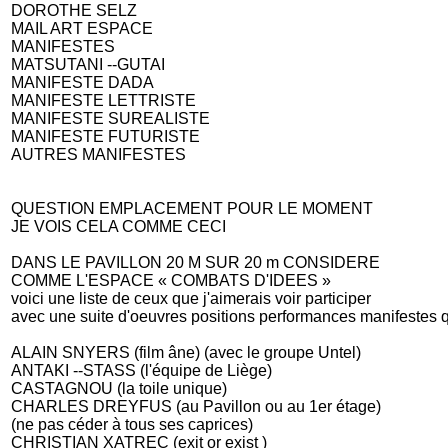
DOROTHE SELZ
MAIL ART ESPACE
MANIFESTES
MATSUTANI --GUTAI
MANIFESTE DADA
MANIFESTE LETTRISTE
MANIFESTE SUREALISTE
MANIFESTE FUTURISTE
AUTRES MANIFESTES
QUESTION EMPLACEMENT POUR LE MOMENT
JE VOIS CELA COMME CECI
DANS LE PAVILLON 20 M SUR 20 m CONSIDERE
COMME L'ESPACE « COMBATS D'IDEES »
voici une liste de ceux que j'aimerais voir participer
avec une suite d'oeuvres positions performances manifestes qui
ALAIN SNYERS (film âne) (avec le groupe Untel)
ANTAKI --STASS (l'équipe de Liège)
CASTAGNOU (la toile unique)
CHARLES DREYFUS (au Pavillon ou au 1er étage)
(ne pas céder à tous ses caprices)
CHRISTIAN XATREC (exit or exist )