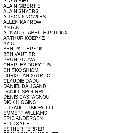
ALAIN BIET
ALAIN GIBERTIE
ALAIN SNYERS
ALISON KNOWLES
ALLEN KAPROW
ANTAKI
ARNAUD LABELLE-ROJOUX
ARTHUR KOEPKE
AY-O
BEN PATTERSON
BEN VAUTIER
BRUNO DUVAL
CHARLES DREYFUS
CHIEKO SHIOMI
CHRISTIAN XATREC
CLAUDIE DADU
DANIEL DALIGAND
DANIEL SPOERRI
DENIS CASTAGNOU
DICK HIGGINS
ELISABETH MORCELLET
EMMETT WILLIAMS
ERIC ANDERSEN
ERIC SATIE
ESTHER FERRER