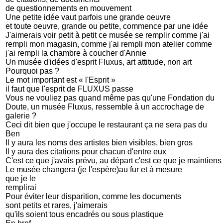
de questionnements en mouvement
Une petite idée vaut parfois une grande oeuvre
et toute oeuvre, grande ou petite, commence par une idée
J'aimerais voir petit à petit ce musée se remplir comme j'ai
rempli mon magasin, comme j'ai rempli mon atelier comme
j'ai rempli la chambre à coucher d'Annie
Un musée d'idées d'esprit Fluxus, art attitude, non art
Pourquoi pas ?
Le mot important est « l'Esprit »
il faut que l'esprit de FLUXUS passe
Vous ne vouliez pas quand même pas qu'une Fondation du
Doute, un musée Fluxus, ressemble à un accrochage de
galerie ?
Ceci dit bien que j'occupe le restaurant ça ne sera pas du
Ben
Il y aura les noms des artistes bien visibles, bien gros
Il y aura des citations pour chacun d'entre eux
C'est ce que j'avais prévu, au départ c'est ce que je maintiens
Le musée changera (je l'espère)au fur et à mesure
que je le
remplirai
Pour éviter leur disparition, comme les documents
sont petits et rares, j'aimerais
qu'ils soient tous encadrés ou sous plastique