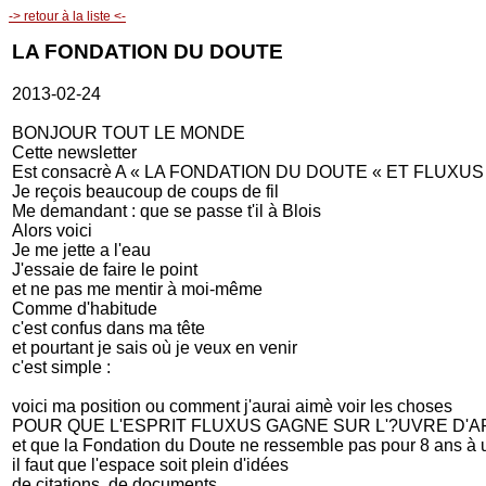
-> retour à la liste <-
LA FONDATION DU DOUTE
2013-02-24
BONJOUR TOUT LE MONDE
Cette newsletter
Est consacrè A « LA FONDATION DU DOUTE « ET FLUXUS
Je reçois beaucoup de coups de fil
Me demandant : que se passe t'il à Blois
Alors voici
Je me jette a l'eau
J'essaie de faire le point
et ne pas me mentir à moi-même
Comme d'habitude
c'est confus dans ma tête
et pourtant je sais où je veux en venir
c'est simple :
voici ma position ou comment j'aurai aimè voir les choses
POUR QUE L'ESPRIT FLUXUS GAGNE SUR L'?UVRE D'A
et que la Fondation du Doute ne ressemble pas pour 8 ans à
il faut que l'espace soit plein d'idées
de citations, de documents