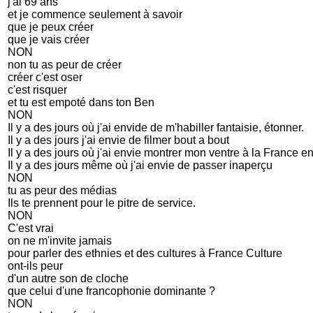
j'ai 69 ans
et je commence seulement à savoir
que je peux créer
que je vais créer
NON
non tu as peur de créer
créer c'est oser
c'est risquer
et tu est empoté dans ton Ben
NON
Il y a des jours où j'ai envide de m'habiller fantaisie, étonner.
Il y a des jours j'ai envie de filmer bout a bout
Il y a des jours où j'ai envie montrer mon ventre à la France en
Il y a des jours même où j'ai envie de passer inaperçu
NON
tu as peur des médias
Ils te prennent pour le pitre de service.
NON
C'est vrai
on ne m'invite jamais
pour parler des ethnies et des cultures à France Culture
ont-ils peur
d'un autre son de cloche
que celui d'une francophonie dominante ?
NON