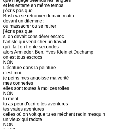
que Hagège défends les langues
et les enterre en même temps
j'écris pas que
Bush va se retrouver demain matin
devant un dilemme :
ou massacrer ou se retirer
j'écris pas que
si on devait considérer escroc
l'artiste qui vend cher un travail
qu'il fait en trente secondes
alors Armleder, Ben, Yves Klein et Duchamp
on est tous escrocs
NON
L'écriture dans la peinture
c'est moi
je peins mes angoisse ma vérité
mes conneries
elles sont toutes à moi ces toiles
NON
tu ment
tu as peur d'écrire tes aventures
tes vraies aventures
celles où on voit que tu es méchant radin mesquin
un vieux qui radote
NON