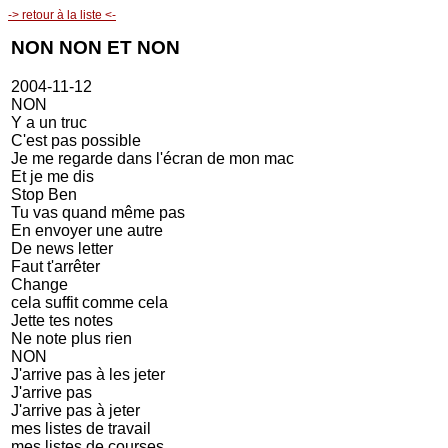
-> retour à la liste <-
NON NON ET NON
2004-11-12
NON
Y a un truc
C'est pas possible
Je me regarde dans l'écran de mon mac
Et je me dis
Stop Ben
Tu vas quand même pas
En envoyer une autre
De news letter
Faut t'arrêter
Change
cela suffit comme cela
Jette tes notes
Ne note plus rien
NON
J'arrive pas à les jeter
J'arrive pas
J'arrive pas à jeter
mes listes de travail
mes listes de courses