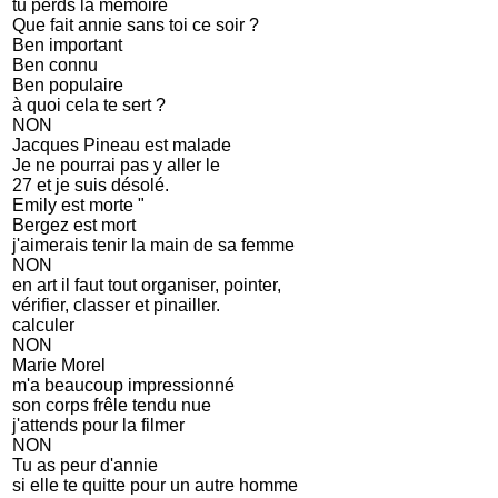
tu perds la mémoire
Que fait annie sans toi ce soir ?
Ben important
Ben connu
Ben populaire
à quoi cela te sert ?
NON
Jacques Pineau est malade
Je ne pourrai pas y aller le
27 et je suis désolé.
Emily est morte "
Bergez est mort
j'aimerais tenir la main de sa femme
NON
en art il faut tout organiser, pointer,
vérifier, classer et pinailler.
calculer
NON
Marie Morel
m'a beaucoup impressionné
son corps frêle tendu nue
j'attends pour la filmer
NON
Tu as peur d'annie
si elle te quitte pour un autre homme