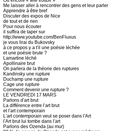
Ou encore « télé trottoir »
Me laisser aller à rencontrer des gens et leur parler
Apprendre à être bref
Discuter des expos de Nice
de tout et de rien
Pour nous écouter
il suffira de taper sur
http://www.youtube.com/BenFluxus
je vous lirai du Bukovsky
à ce propos y a t'il une poésie léchée
et une poésie brute ?
Lamartine léché
Apollinaire brut
On parlera de la théorie des ruptures
Kandinsky une rupture
Duchamp une rupture
Cage une rupture
Comment devenir une rupture ?
LE VENDREDI 17 MARS
Parlons d'art brut
La différence entre l'art brut
et l'art contemporain
L'art contemporain veut se poser dans l'Art
l'Art brut lui tombe dans l'art
Parlons des Ozenda (au mur)