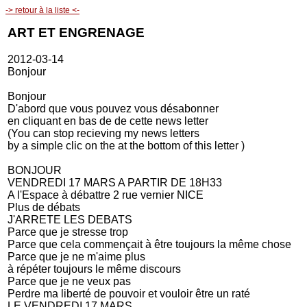
-> retour à la liste <-
ART ET ENGRENAGE
2012-03-14
Bonjour
Bonjour
D'abord que vous pouvez vous désabonner
en cliquant en bas de de cette news letter
(You can stop recieving my news letters
by a simple clic on the at the bottom of this letter )
BONJOUR
VENDREDI 17 MARS A PARTIR DE 18H33
A l'Espace à débattre 2 rue vernier NICE
Plus de débats
J'ARRETE LES DEBATS
Parce que je stresse trop
Parce que cela commençait à être toujours la même chose
Parce que je ne m'aime plus
à répéter toujours le même discours
Parce que je ne veux pas
Perdre ma liberté de pouvoir et vouloir être un raté
LE VENDREDI 17 MARS