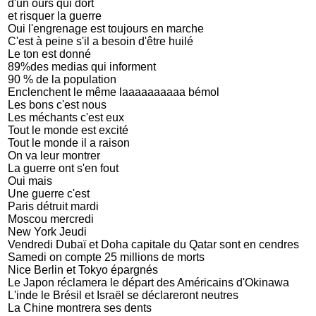
d'un ours qui dort
et risquer la guerre
Oui l'engrenage est toujours en marche
C'est à peine s'il a besoin d'être huilé
Le ton est donné
89%des medias qui informent
90 % de la population
Enclenchent le même laaaaaaaaaa bémol
Les bons c'est nous
Les méchants c'est eux
Tout le monde est excité
Tout le monde il a raison
On va leur montrer
La guerre ont s'en fout
Oui mais
Une guerre c'est
Paris détruit mardi
Moscou mercredi
New York Jeudi
Vendredi Dubaï et Doha capitale du Qatar sont en cendres
Samedi on compte 25 millions de morts
Nice Berlin et Tokyo épargnés
Le Japon réclamera le départ des Américains d'Okinawa
L'inde le Brésil et Israël se déclareront neutres
La Chine montrera ses dents