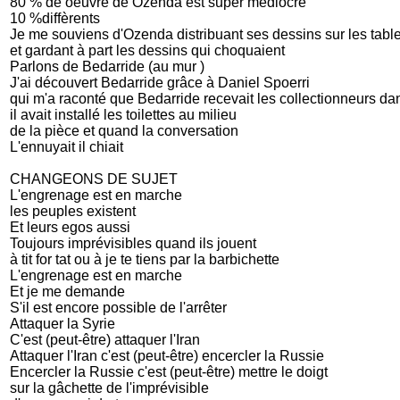
80 % de oeuvre de Ozenda est super médiocre
10 %diffèrents
Je me souviens d'Ozenda distribuant ses dessins sur les table
et gardant à part les dessins qui choquaient
Parlons de Bedarride (au mur )
J'ai découvert Bedarride grâce à Daniel Spoerri
qui m'a raconté que Bedarride recevait les collectionneurs d
il avait installé les toilettes au milieu
de la pièce et quand la conversation
L'ennuyait il chiait
CHANGEONS DE SUJET
L'engrenage est en marche
les peuples existent
Et leurs egos aussi
Toujours imprévisibles quand ils jouent
à tit for tat ou à je te tiens par la barbichette
L'engrenage est en marche
Et je me demande
S'il est encore possible de l'arrêter
Attaquer la Syrie
C'est (peut-être) attaquer l'Iran
Attaquer l'Iran c'est (peut-être) encercler la Russie
Encercler la Russie c'est (peut-être) mettre le doigt
sur la gâchette de l'imprévisible