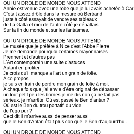
OUI UN DROLE DE MONDE NOUS ATTEND
Annie est venue avec une robe que je lui avais achetée à Car
C'était assez drôle dans la mesure où Bertrand
juste à côté essayait de vendre ses tableaux
de La Galla et moi de l'autre côté je débattais
Sur la fin du monde et sur les fantasmes.
OUI UN DROLE DE MONDE NOUS ATTEND
Le musée que je préfère à Nice c'est l'Abbe Pierre
Je me demande pourquoi certaines mayonnaises
Prennent et d'autres pas
L'Art contemporain une suite d'astuces
Autant en profiter
Je crois qu'il manque a l'art un grain de folie.
A ce propos
je suis en train de perdre mon grain de folie à moi.
A chaque fois que j'ai envie d'être original de dépasser
un tout petit peu les bornes je me dis non ça ne fait pas
sérieux, je m'arrête. Où est passé le Ben d'antan ?
Où est le Ben du trou portatif, du vide,
de l'ego pur ?
Ceci dit il m'arrive aussi de penser aussi
que le Ben d'Antan était plus con que le Ben d'aujourd'hui.
OUI UN DROLE DE MONDE NOUS ATTEND