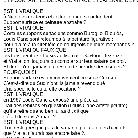
ET POURTANT LE DEBAT CONTINUE ET JAI ENVIE DE
EST IL VRAI QUE
à Nice des docteurs et collectionneurs confondent
Support surface et peinture abstraite ?
EST IL VRAI QUE
Certains supports surfaciens comme Buraglio, Bioulès,
Louis Cane sont retournés à la peinture figurative :
pour plaire à la clientèle de bourgeois de leurs marchands ?
EST IL VRAI OU FAUX QUE
les trois peintres choisis au Mamac : Saytour, Dezeuze
et Viallat ont toujours pu compter sur leur salaire de prof.
Et donc n'ont jamais eu besoin de prendre des risques ?
POURQUOI SI
Support surface est un mouvement presque Occitan
C'est-à-dire du Sud n'ont ils jamais revendiqué
Une spécificité culturelle occitane ?
EST IL VRAI QUE
en 1967 Louis Cane a exposé une pièce au
Hall des remises en question (Louis Cane artiste peintre)
qu'il a retiré quand ben lui as dit dit que
c'était du sous-Arman. ?
EST IL VRAI QUE
il ne reste presque pas de variante picturale des haricots
que Viallat n'aurait pas encore faite ?.