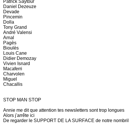
Patrick Saytour
Daniel Dezeuze
Devade
Pincemin
Dolla
Tony Grand
André Valensi
Arnal
Pagès
Bioulès
Louis Cane
Didier Demozay
Vivien Isnard
Macaferri
Charvolen
Miguel
Chacallis
STOP MAN STOP
Annie me dit que attention tes newsletters sont trop longues
Alors j'arrête ici
De regarder le SUPPORT DE LA SURFACE de notre nombril