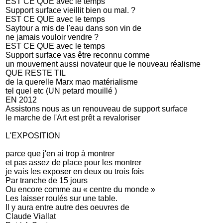
EST CE QUE avec le temps
Support surface vieillit bien ou mal. ?
EST CE QUE avec le temps
Saytour a mis de l'eau dans son vin de
ne jamais vouloir vendre ?
EST CE QUE avec le temps
Support surface vas être reconnu comme
un mouvement aussi novateur que le nouveau réalisme
QUE RESTE TIL
de la querelle Marx mao matérialisme
tel quel etc (UN petard mouillé )
EN 2012
Assistons nous as un renouveau de support surface
le marche de l'Art est prêt a revaloriser
L'EXPOSITION
parce que j'en ai trop à montrer
et pas assez de place pour les montrer
je vais les exposer en deux ou trois fois
Par tranche de 15 jours
Ou encore comme au « centre du monde »
Les laisser roulés sur une table.
Il y aura entre autre des oeuvres de
Claude Viallat