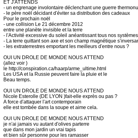
ET J'ATTENDS
- un engrenage involontaire déclenchant une guerre thermonuc
- le père noël décidant d'éviter sa distribution des cadeaux
Pour le prochain noël
- une collision Le 21 décembre 2012
entre une planète invisible et la terre
- l'Activité excessive du soleil anéantissant tous nos systèm
- La terre quittant son axe et son champ magnétique s'inversa
- les extraterrestres emportant les meilleurs d'entre nous ?
OUI UN DROLE DE MONDE NOUS ATTEND
(allez voir )
le http://conspiration.ca/haarp/arme_ultime.html
Les USA et la Russie peuvent faire la pluie et le
Beau temps.
OUI UN DROLE DE MONDE NOUS ATTEND
Nicole Esterolle (DE LYON )fait-elle exprès ou pas ?
A force d'attaquer l'art contemporain
elle est tombée dans la soupe et aime cela.
OUI UN DROLE DE MONDE NOUS ATTEND
je n'ai jamais vu autant d'olives parterre
que dans mon jardin un vrai tapis
et bien sûr personne pour les ramasser