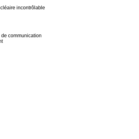
léaire incontrôlable
es de communication
nt