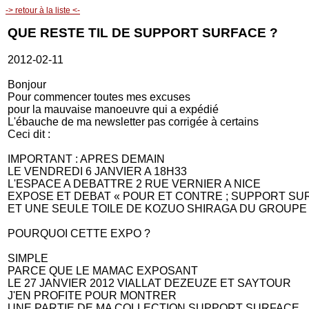
-> retour à la liste <-
QUE RESTE TIL DE SUPPORT SURFACE ?
2012-02-11
Bonjour
Pour commencer toutes mes excuses
pour la mauvaise manoeuvre qui a expédié
L'ébauche de ma newsletter pas corrigée à certains
Ceci dit :
IMPORTANT : APRES DEMAIN
LE VENDREDI 6 JANVIER A 18H33
L'ESPACE A DEBATTRE 2 RUE VERNIER A NICE
EXPOSE ET DEBAT « POUR ET CONTRE ; SUPPORT SU
ET UNE SEULE TOILE DE KOZUO SHIRAGA DU GROUPE
POURQUOI CETTE EXPO ?
SIMPLE
PARCE QUE LE MAMAC EXPOSANT
LE 27 JANVIER 2012 VIALLAT DEZEUZE ET SAYTOUR
J'EN PROFITE POUR MONTRER
UNE PARTIE DE MA COLLECTION SUPPORT SURFACE