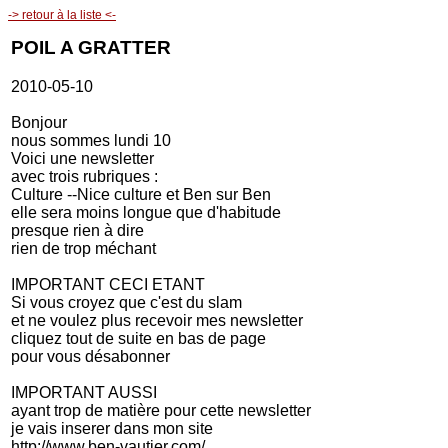
-> retour à la liste <-
POIL A GRATTER
2010-05-10
Bonjour
nous sommes lundi 10
Voici une newsletter
avec trois rubriques :
Culture --Nice culture et Ben sur Ben
elle sera moins longue que d'habitude
presque rien à dire
rien de trop méchant
IMPORTANT CECI ETANT
Si vous croyez que c'est du slam
et ne voulez plus recevoir mes newsletter
cliquez tout de suite en bas de page
pour vous désabonner
IMPORTANT AUSSI
ayant trop de matière pour cette newsletter
je vais inserer dans mon site
http://www.ben-vautier.com/