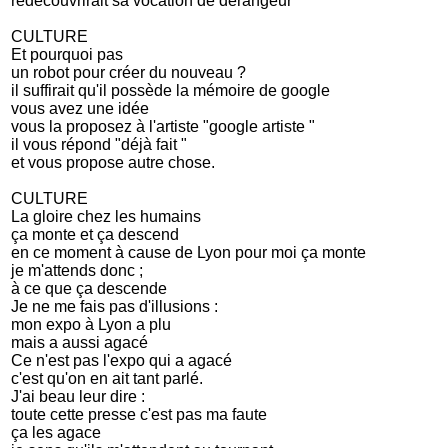
redécouvrirait sa vocation de dérangeur
CULTURE
Et pourquoi pas
un robot pour créer du nouveau ?
il suffirait qu'il possède la mémoire de google
vous avez une idée
vous la proposez à l'artiste "google artiste "
il vous répond "déjà fait "
et vous propose autre chose.
CULTURE
La gloire chez les humains
ça monte et ça descend
en ce moment à cause de Lyon pour moi ça monte
je m'attends donc ;
à ce que ça descende
Je ne me fais pas d'illusions :
mon expo à Lyon a plu
mais a aussi agacé
Ce n'est pas l'expo qui a agacé
c'est qu'on en ait tant parlé.
J'ai beau leur dire :
toute cette presse c'est pas ma faute
ça les agace