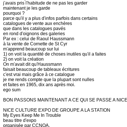
j'avais pris l'habitude de ne pas les garder
maintenant je les garde
pourquoi ?
parce qu'il y a plus d'infos parfois dans certains
catalogues de vente aux enchères
que dans les catalogues pavés
en rond d'oignons des galeries
Par ex : celui de Raoul Haussmann
à la vente de Cornette de St Cyr
m'apprend beaucoup sur lui
1) on voit la quantité de choses inutiles qu'il a faites
2) on voit la création
On m'avait dit qu'Haussmann
faisait beaucoup de tableaux écritures
c'est vrai mais grâce à ce catalogue
je me rends compte que la plupart sont nulles
et faites en 1965, dix ans après moi.
ego sum
BON PASSONS MAINTENANT A CE QUI SE PASSE A NIC
NICE CULTURE EXPO DE GROUPE A LA STATION
My Eyes Keep Me In Trouble
beau titre d'expo
organisée par CCNOA,