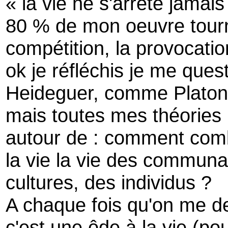
« la vie ne s'arrête jamais
80 % de mon oeuvre tourne
compétition, la provocation
ok je réfléchis je me que
Heideguer, comme Platon
mais toutes mes théories p
autour de : comment comb
la vie la vie des commun
cultures, des individus ?
A chaque fois qu'on me 
c'est une ôde à la vie (pou