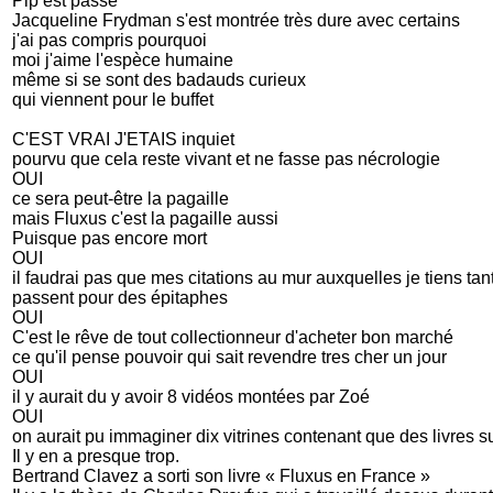
Pip est passé
Jacqueline Frydman s'est montrée très dure avec certains
j'ai pas compris pourquoi
moi j'aime l'espèce humaine
même si se sont des badauds curieux
qui viennent pour le buffet
C'EST VRAI J'ETAIS inquiet
pourvu que cela reste vivant et ne fasse pas nécrologie
OUI
ce sera peut-être la pagaille
mais Fluxus c'est la pagaille aussi
Puisque pas encore mort
OUI
il faudrai pas que mes citations au mur auxquelles je tiens tant
passent pour des épitaphes
OUI
C'est le rêve de tout collectionneur d'acheter bon marché
ce qu'il pense pouvoir qui sait revendre tres cher un jour
OUI
il y aurait du y avoir 8 vidéos montées par Zoé
OUI
on aurait pu immaginer dix vitrines contenant que des livres su
Il y en a presque trop.
Bertrand Clavez a sorti son livre « Fluxus en France »