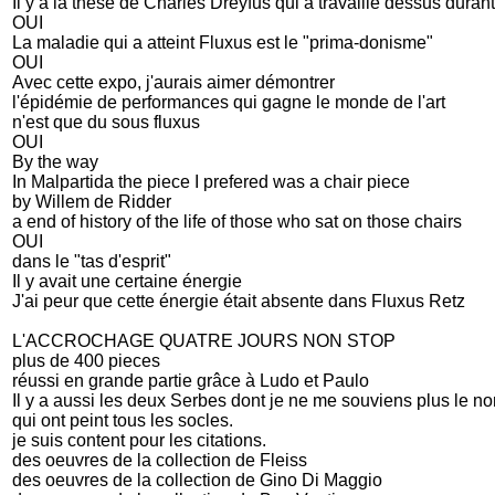
Il y a la thèse de Charles Dreyfus qui a travaillé dessus durant
OUI
La maladie qui a atteint Fluxus est le "prima-donisme"
OUI
Avec cette expo, j'aurais aimer démontrer
l'épidémie de performances qui gagne le monde de l'art
n'est que du sous fluxus
OUI
By the way
In Malpartida the piece I prefered was a chair piece
by Willem de Ridder
a end of history of the life of those who sat on those chairs
OUI
dans le "tas d'esprit"
Il y avait une certaine énergie
J'ai peur que cette énergie était absente dans Fluxus Retz
L'ACCROCHAGE QUATRE JOURS NON STOP
plus de 400 pieces
réussi en grande partie grâce à Ludo et Paulo
Il y a aussi les deux Serbes dont je ne me souviens plus le n
qui ont peint tous les socles.
je suis content pour les citations.
des oeuvres de la collection de Fleiss
des oeuvres de la collection de Gino Di Maggio