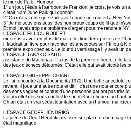
le mur de Paik : Humour
1° un jour, j'étais à l'aéroport de Frankfort, je crois. je vo
c'était Nam June Paik qui dormait.
2° On m'a raconté que Paik avait donné un concert à New York 
3° Je me souviens aussi des nombreux coups de fil que m'avait
Et moi j'avais trop de problème d'argent pour me rendre à NY
L'ESPACE FILLIOU ROBERT
mur réussi avec en plus de ma collection deux pièces de Cha
il faudrait un livre pour raconter les anecdotes sur Filliou à Nic
première expo chez eux. Le jour du vernissage il y avait un pa
L'ESPACE TAKAKO SAITO
assistante de Maciunas, Fluxus de la première heure, elle faisa
des jeux d'échecs détournés. C'était elle qui avait tricoté le
L'ESPACE GIUSEPPE CHIARI
Je l'ai rencontré à la Documenta 1972. Une belle anecdote : un jo
revient, il joue une autre note et dit : "c'est une note encore plu
des sons vagues et confus d'une personne parlant pas très lo
violoncelle/ des sons confus/ le son mélancolique d'un haut-b
Chiari était un vrai séducteur italien avec un humour malicieux
L'ESPACE GEOFF HENDRIKS
La pièce de Geoff Hendriks réalisée sur place un hommage tou
était magnifique