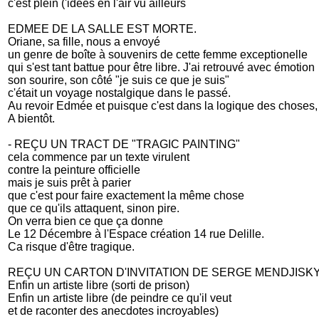
c'est plein ('idees en l'air vu ailleurs
EDMEE DE LA SALLE EST MORTE.
Oriane, sa fille, nous a envoyé
un genre de boîte à souvenirs de cette femme exceptionelle
qui s'est tant battue pour être libre. J'ai retrouvé avec émotion
son sourire, son côté "je suis ce que je suis"
c'était un voyage nostalgique dans le passé.
Au revoir Edmée et puisque c'est dans la logique des choses,
A bientôt.
- REÇU UN TRACT DE "TRAGIC PAINTING"
cela commence par un texte virulent
contre la peinture officielle
mais je suis prêt à parier
que c'est pour faire exactement la même chose
que ce qu'ils attaquent, sinon pire.
On verra bien ce que ça donne
Le 12 Décembre à l'Espace création 14 rue Delille.
Ca risque d'être tragique.
REÇU UN CARTON D'INVITATION DE SERGE MENDJISKY
Enfin un artiste libre (sorti de prison)
Enfin un artiste libre (de peindre ce qu'il veut
et de raconter des anecdotes incroyables)