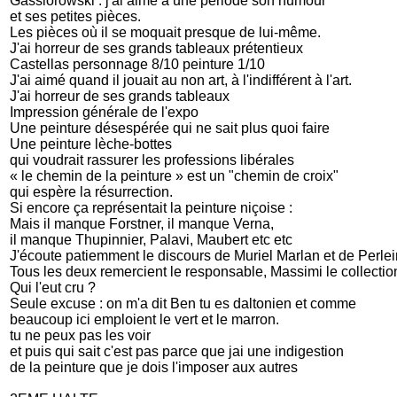
Gassiorowski : j'ai aimé à une période son humour
et ses petites pièces.
Les pièces où il se moquait presque de lui-même.
J'ai horreur de ses grands tableaux prétentieux
Castellas personnage 8/10 peinture 1/10
J'ai aimé quand il jouait au non art, à l'indifférent à l'art.
J'ai horreur de ses grands tableaux
Impression générale de l'expo
Une peinture désespérée qui ne sait plus quoi faire
Une peinture lèche-bottes
qui voudrait rassurer les professions libérales
« le chemin de la peinture » est un "chemin de croix"
qui espère la résurrection.
Si encore ça représentait la peinture niçoise :
Mais il manque Forstner, il manque Verna,
il manque Thupinnier, Palavi, Maubert etc etc
J'écoute patiemment le discours de Muriel Marlan et de Perlei
Tous les deux remercient le responsable, Massimi le collecti
Qui l'eut cru ?
Seule excuse : on m'a dit Ben tu es daltonien et comme
beaucoup ici emploient le vert et le marron.
tu ne peux pas les voir
et puis qui sait c'est pas parce que jai une indigestion
de la peinture que je dois l'imposer aux autres