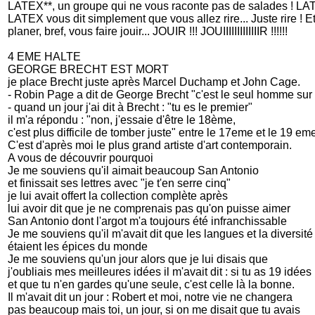
LATEX**, un groupe qui ne vous raconte pas de salades ! LATE
LATEX vous dit simplement que vous allez rire... Juste rire ! E
planer, bref, vous faire jouir... JOUIR !!! JOUIIIIIIIIIIIIIR !!!!!!
4 EME HALTE
GEORGE BRECHT EST MORT
je place Brecht juste après Marcel Duchamp et John Cage.
- Robin Page a dit de George Brecht "c'est le seul homme sur
- quand un jour j'ai dit à Brecht : "tu es le premier"
il m'a répondu : "non, j'essaie d'être le 18ème,
c'est plus difficile de tomber juste" entre le 17eme et le 19 em
C'est d'après moi le plus grand artiste d'art contemporain.
A vous de découvrir pourquoi
Je me souviens qu'il aimait beaucoup San Antonio
et finissait ses lettres avec "je t'en serre cinq"
je lui avait offert la collection complète après
lui avoir dit que je ne comprenais pas qu'on puisse aimer
San Antonio dont l'argot m'a toujours été infranchissable
Je me souviens qu'il m'avait dit que les langues et la diversité
étaient les épices du monde
Je me souviens qu'un jour alors que je lui disais que
j'oubliais mes meilleures idées il m'avait dit : si tu as 19 idées
et que tu n'en gardes qu'une seule, c'est celle là la bonne.
Il m'avait dit un jour : Robert et moi, notre vie ne changera
pas beaucoup mais toi, un jour, si on me disait que tu avais