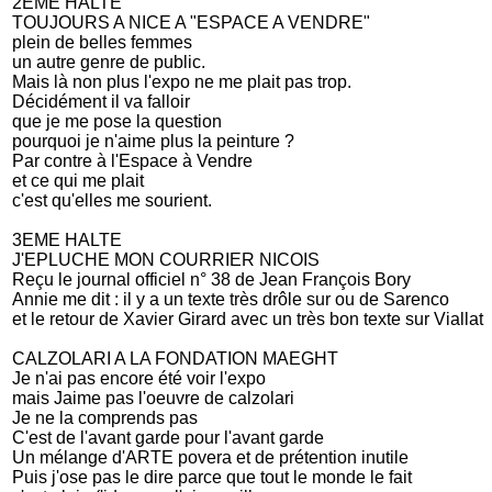
2EME HALTE
TOUJOURS A NICE A "ESPACE A VENDRE"
plein de belles femmes
un autre genre de public.
Mais là non plus l'expo ne me plait pas trop.
Décidément il va falloir
que je me pose la question
pourquoi je n'aime plus la peinture ?
Par contre à l'Espace à Vendre
et ce qui me plait
c'est qu'elles me sourient.
3EME HALTE
J'EPLUCHE MON COURRIER NICOIS
Reçu le journal officiel n° 38 de Jean François Bory
Annie me dit : il y a un texte très drôle sur ou de Sarenco
et le retour de Xavier Girard avec un très bon texte sur Viallat
CALZOLARI A LA FONDATION MAEGHT
Je n'ai pas encore été voir l'expo
mais Jaime pas l'oeuvre de calzolari
Je ne la comprends pas
C'est de l'avant garde pour l'avant garde
Un mélange d'ARTE povera et de prétention inutile
Puis j'ose pas le dire parce que tout le monde le fait