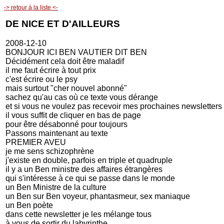
-> retour à la liste <-
DE NICE ET D'AILLEURS
2008-12-10
BONJOUR ICI BEN VAUTIER DIT BEN
Décidément cela doit être maladif
il me faut écrire à tout prix
c'est écrire ou le psy
mais surtout "cher nouvel abonné"
sachez qu'au cas où ce texte vous dérange
et si vous ne voulez pas recevoir mes prochaines newsletters
il vous suffit de cliquer en bas de page
pour être désabonné pour toujours
Passons maintenant au texte
PREMIER AVEU
je me sens schizophrène
j'existe en double, parfois en triple et quadruple
il y a un Ben ministre des affaires étrangères
qui s'intéresse à ce qui se passe dans le monde
un Ben Ministre de la culture
un Ben sur Ben voyeur, phantasmeur, sex maniaque
un Ben poète
dans cette newsletter je les mélange tous
à vous de sortir du labyrinthe