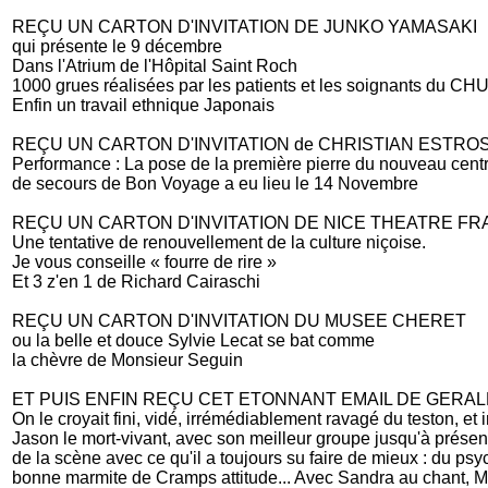
REÇU UN CARTON D'INVITATION DE JUNKO YAMASAKI
qui présente le 9 décembre
Dans l'Atrium de l'Hôpital Saint Roch
1000 grues réalisées par les patients et les soignants du CH
Enfin un travail ethnique Japonais
REÇU UN CARTON D'INVITATION de CHRISTIAN ESTROSI
Performance : La pose de la première pierre du nouveau cent
de secours de Bon Voyage a eu lieu le 14 Novembre
REÇU UN CARTON D'INVITATION DE NICE THEATRE FR
Une tentative de renouvellement de la culture niçoise.
Je vous conseille « fourre de rire »
Et 3 z'en 1 de Richard Cairaschi
REÇU UN CARTON D'INVITATION DU MUSEE CHERET
ou la belle et douce Sylvie Lecat se bat comme
la chèvre de Monsieur Seguin
ET PUIS ENFIN REÇU CET ETONNANT EMAIL DE GERALD
On le croyait fini, vidé, irrémédiablement ravagé du teston, et
Jason le mort-vivant, avec son meilleur groupe jusqu'à prése
de la scène avec ce qu'il a toujours su faire de mieux : du ps
bonne marmite de Cramps attitude... Avec Sandra au chant, Manu