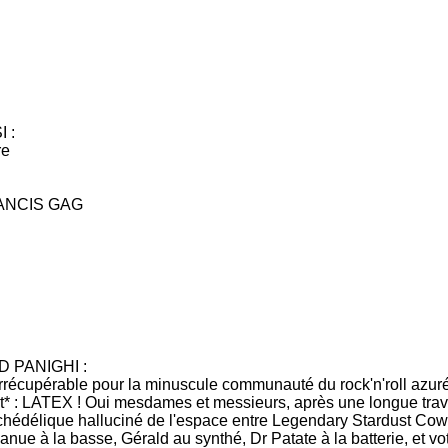
U
 :
re
ANCIS GAG
 PANIGHI :
 irrécupérable pour la minuscule communauté du rock'n'roll azuréen
nt* : LATEX ! Oui mesdames et messieurs, après une longue trav
ychédélique halluciné de l'espace entre Legendary Stardust Cowbo
e à la basse, Gérald au synthé, Dr Patate à la batterie, et votr