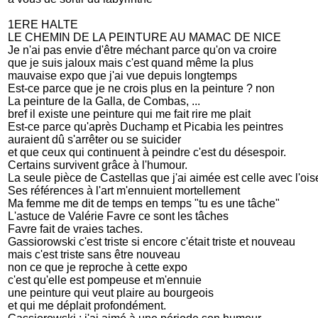
1ERE HALTE
LE CHEMIN DE LA PEINTURE AU MAMAC DE NICE
Je n'ai pas envie d'être méchant parce qu'on va croire
que je suis jaloux mais c'est quand même la plus
mauvaise expo que j'ai vue depuis longtemps
Est-ce parce que je ne crois plus en la peinture ? non
La peinture de la Galla, de Combas, ...
bref il existe une peinture qui me fait rire me plait
Est-ce parce qu'après Duchamp et Picabia les peintres
auraient dû s'arrêter ou se suicider
et que ceux qui continuent à peindre c'est du désespoir.
Certains survivent grâce à l'humour.
La seule pièce de Castellas que j'ai aimée est celle avec l'oi
Ses références à l'art m'ennuient mortellement
Ma femme me dit de temps en temps "tu es une tâche"
L'astuce de Valérie Favre ce sont les tâches
Favre fait de vraies taches.
Gassiorowski c'est triste si encore c'était triste et nouveau
mais c'est triste sans être nouveau
non ce que je reproche à cette expo
c'est qu'elle est pompeuse et m'ennuie
une peinture qui veut plaire au bourgeois
et qui me déplait profondément.