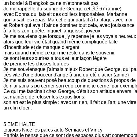
un bordel à Bangkok ça ne m'étonnerait pas
Je me rappelle du sourire de George cet été 67 (annie)
avec Donna qui faisait des colliers importables, Marianne
qui faisait les repas, Marcelle qui partait à la plage avec moi
et Robert qui avait l'air de dominer tout cela, avec jouissance
à la fois zen, poète, inquiet, angoissé, joyeux
Je me souviens que lorsque j'y repense je les voyais heureux
alors que leur vie était quand même compliquée faite
d'incertitude et de manque d'argent
mais quand même ce qui me reste dans le souvenir
ce sont leurs sourires à tous et leur façon légère
de prendre les choses lourdes
Je me souviensque j'aimais mieux Robert que George, qui pa
très vite d'une douceur d'ange à une dureté d'acier (annie)
Je me suis souvent posé beaucoup de questions à propos de Geor
Je n'ai jamais pu cerner son ego comme je cerne, par exemple,
Ce qui me fascinait chez George, c'était son attitude envers l'a
sa manière de refuser les expositions,
son art est le plus simple : avec un rien, il fait de l'art, une vitr
un clin d'oeil.
5 EME HALTE
toujours Nice les parcs auto Semiacs et Vincy
Parfois je pense que ce sont des espaces plus art contempora