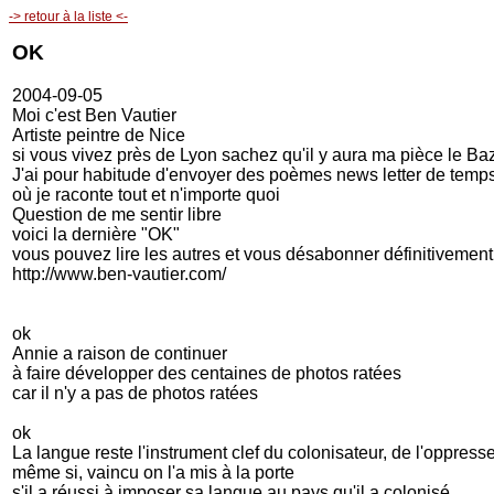
-> retour à la liste <-
OK
2004-09-05
Moi c'est Ben Vautier
Artiste peintre de Nice
si vous vivez près de Lyon sachez qu'il y aura ma pièce le Ba
J'ai pour habitude d'envoyer des poèmes news letter de temps
où je raconte tout et n'importe quoi
Question de me sentir libre
voici la dernière "OK"
vous pouvez lire les autres et vous désabonner définitivement 
http://www.ben-vautier.com/
ok
Annie a raison de continuer
à faire développer des centaines de photos ratées
car il n'y a pas de photos ratées
ok
La langue reste l'instrument clef du colonisateur, de l'oppress
même si, vaincu on l'a mis à la porte
s'il a réussi à imposer sa langue au pays qu'il a colonisé