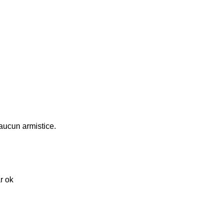
aucun armistice.
r ok