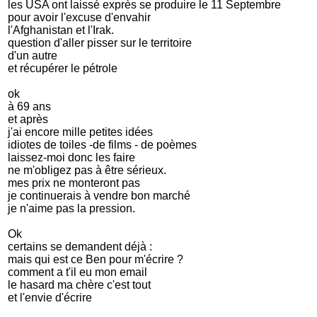
les USA ont laissé exprès se produire le 11 Septembre
pour avoir l'excuse d'envahir
l'Afghanistan et l'Irak.
question d'aller pisser sur le territoire
d'un autre
et récupérer le pétrole
ok
à 69 ans
et après
j'ai encore mille petites idées
idiotes de toiles -de films - de poèmes
laissez-moi donc les faire
ne m'obligez pas à être sérieux.
mes prix ne monteront pas
je continuerais à vendre bon marché
je n'aime pas la pression.
Ok
certains se demandent déjà :
mais qui est ce Ben pour m'écrire ?
comment a t'il eu mon email
le hasard ma chère c'est tout
et l'envie d'écrire