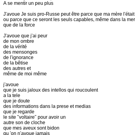
A se mentir un peu plus
J'avoue Je suis pro-Russe peut être parce que ma mère l'était
ou parce que ce seront les seuls capables, même dans la mer
que de la force
J'avoue que j'ai peur
de mon ombre
de la vérité
des mensonges
de l'ignorance
de la bêtise
des autres et
même de moi même
j'avoue
que je suis jaloux des intellos qui roucoulent
a la tele
que je doute
des informations dans la prese et medias
que je regarde
le site "voltaire" pour avoir un
autre son de cloche
que mes aveux sont bidon
qu 'on n'avoue jamais