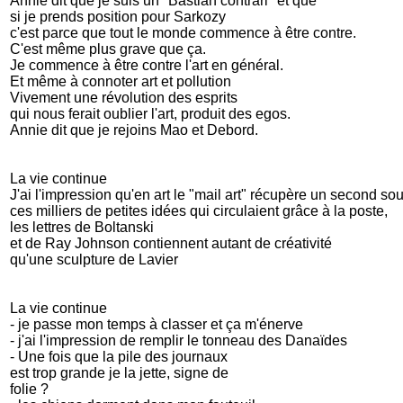
Annie dit que je suis un "Bastian contrari" et que
si je prends position pour Sarkozy
c'est parce que tout le monde commence à être contre.
C'est même plus grave que ça.
Je commence à être contre l'art en général.
Et même à connoter art et pollution
Vivement une révolution des esprits
qui nous ferait oublier l'art, produit des egos.
Annie dit que je rejoins Mao et Debord.
La vie continue
J'ai l'impression qu'en art le "mail art" récupère un second souf
ces milliers de petites idées qui circulaient grâce à la poste,
les lettres de Boltanski
et de Ray Johnson contiennent autant de créativité
qu'une sculpture de Lavier
La vie continue
- je passe mon temps à classer et ça m'énerve
- j'ai l'impression de remplir le tonneau des Danaïdes
- Une fois que la pile des journaux
est trop grande je la jette, signe de
folie ?