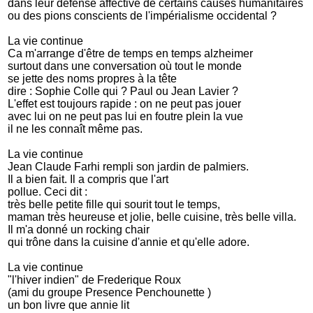
dans leur défense affective de certains causes humanitaires
ou des pions conscients de l'impérialisme occidental ?
La vie continue
Ca m'arrange d'être de temps en temps alzheimer
surtout dans une conversation où tout le monde
se jette des noms propres à la tête
dire : Sophie Colle qui ? Paul ou Jean Lavier ?
L'effet est toujours rapide : on ne peut pas jouer
avec lui on ne peut pas lui en foutre plein la vue
il ne les connaît même pas.
La vie continue
Jean Claude Farhi rempli son jardin de palmiers.
Il a bien fait. Il a compris que l'art
pollue. Ceci dit :
très belle petite fille qui sourit tout le temps,
maman très heureuse et jolie, belle cuisine, très belle villa.
Il m'a donné un rocking chair
qui trône dans la cuisine d'annie et qu'elle adore.
La vie continue
"l'hiver indien" de Frederique Roux
(ami du groupe Presence Penchounette )
un bon livre que annie lit