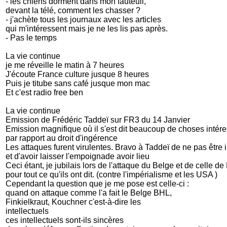
- les chiens dorment dans mon fauteuil,
devant la télé, comment les chasser ?
- j'achète tous les journaux avec les articles
qui m'intéressent mais je ne les lis pas après.
- Pas le temps
La vie continue
je me réveille le matin à 7 heures
J'écoute France culture jusque 8 heures
Puis je titube sans café jusque mon mac
Et c'est radio free ben
La vie continue
Emission de Frédéric Taddeï sur FR3 du 14 Janvier
Emission magnifique où il s'est dit beaucoup de choses intér
par rapport au droit d'ingérence
Les attaques furent virulentes. Bravo à Taddeï de ne pas être 
et d'avoir laisser l'empoignade avoir lieu
Ceci étant, je jubilais lors de l'attaque du Belge et de celle d
pour tout ce qu'ils ont dit. (contre l'impérialisme et les USA )
Cependant la question que je me pose est celle-ci :
quand on attaque comme l'a fait le Belge BHL,
Finkielkraut, Kouchner c'est-à-dire les
intellectuels
ces intellectuels sont-ils sincères