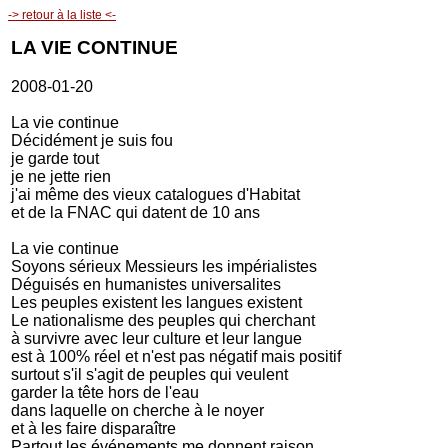
-> retour à la liste <-
LA VIE CONTINUE
2008-01-20
La vie continue
Décidément je suis fou
je garde tout
je ne jette rien
j'ai même des vieux catalogues d'Habitat
et de la FNAC qui datent de 10 ans
La vie continue
Soyons sérieux Messieurs les impérialistes
Déguisés en humanistes universalites
Les peuples existent les langues existent
Le nationalisme des peuples qui cherchant
à survivre avec leur culture et leur langue
est à 100% réel et n'est pas négatif mais positif
surtout s'il s'agit de peuples qui veulent
garder la tête hors de l'eau
dans laquelle on cherche à le noyer
et à les faire disparaître
Partout les événements me donnent raison