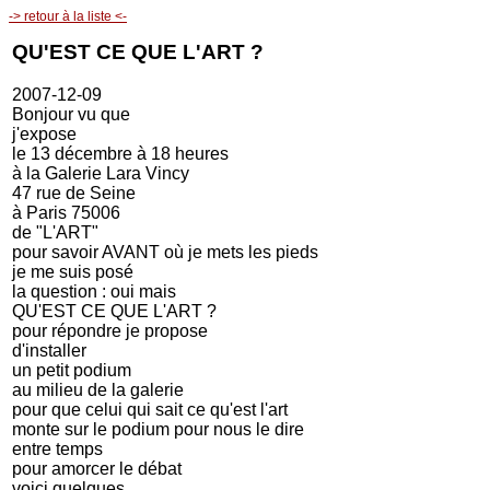
-> retour à la liste <-
QU'EST CE QUE L'ART ?
2007-12-09
Bonjour vu que
j'expose
le 13 décembre à 18 heures
à la Galerie Lara Vincy
47 rue de Seine
à Paris 75006
de "L'ART"
pour savoir AVANT où je mets les pieds
je me suis posé
la question : oui mais
QU'EST CE QUE L'ART ?
pour répondre je propose
d'installer
un petit podium
au milieu de la galerie
pour que celui qui sait ce qu'est l'art
monte sur le podium pour nous le dire
entre temps
pour amorcer le débat
voici quelques