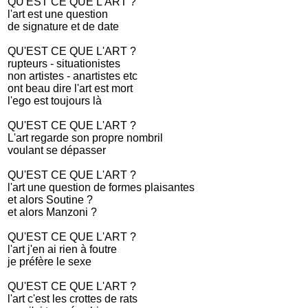
QU'EST CE QUE L'ART ?
l'art est une question
de signature et de date
QU'EST CE QUE L'ART ?
rupteurs - situationistes
non artistes - anartistes etc
ont beau dire l'art est mort
l'ego est toujours là
QU'EST CE QUE L'ART ?
L'art regarde son propre nombril
voulant se dépasser
QU'EST CE QUE L'ART ?
l'art une question de formes plaisantes
et alors Soutine ?
et alors Manzoni ?
QU'EST CE QUE L'ART ?
l'art j'en ai rien à foutre
je préfère le sexe
QU'EST CE QUE L'ART ?
l'art c'est les crottes de rats