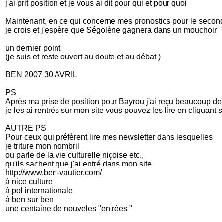
j'ai prit position et je vous ai dit pour qui et pour quoi
Maintenant, en ce qui concerne mes pronostics pour le second
je crois et j'espère que Ségolène gagnera dans un mouchoir
un dernier point
(je suis et reste ouvert au doute et au débat )
BEN 2007 30 AVRIL
PS
Après ma prise de position pour Bayrou j'ai reçu beaucoup de 
je les ai rentrés sur mon site vous pouvez les lire en cliquan
AUTRE PS
Pour ceux qui préfèrent lire mes newsletter dans lesquelles
je triture mon nombril
ou parle de la vie culturelle niçoise etc.,
qu'ils sachent que j'ai entré dans mon site
http://www.ben-vautier.com/
à nice culture
à pol internationale
à ben sur ben
une centaine de nouveles "entrées "