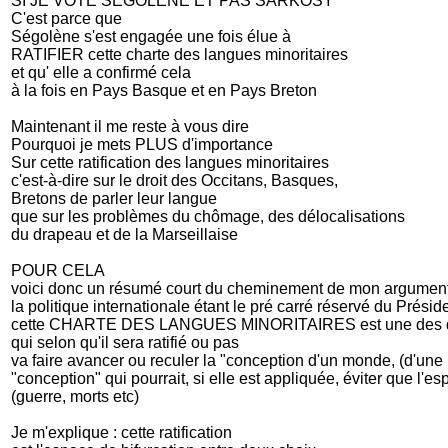
SI JE VOTE SEGOLENE ET PAS SARKOSY
C'est parce que
Ségolène s'est engagée une fois élue à
RATIFIER cette charte des langues minoritaires
et qu' elle a confirmé cela
à la fois en Pays Basque et en Pays Breton
Maintenant il me reste à vous dire
Pourquoi je mets PLUS d'importance
Sur cette ratification des langues minoritaires
c'est-à-dire sur le droit des Occitans, Basques,
Bretons de parler leur langue
que sur les problèmes du chômage, des délocalisations
du drapeau et de la Marseillaise
POUR CELA
voici donc un résumé court du cheminement de mon argument
la politique internationale étant le pré carré réservé du Prési
cette CHARTE DES LANGUES MINORITAIRES est une des de
qui selon qu'il sera ratifié ou pas
va faire avancer ou reculer la "conception d'un monde, (d'une F
"conception" qui pourrait, si elle est appliquée, éviter que l'
(guerre, morts etc)
Je m'explique : cette ratification