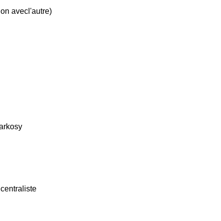
tion avecl'autre)
Sarkosy
centraliste