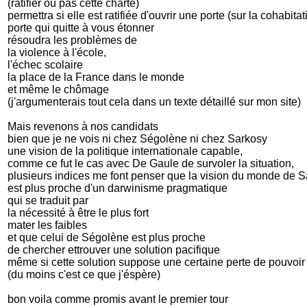
(ratifier ou pas cette charte)
permettra si elle est ratifiée d'ouvrir une porte (sur la cohabita
porte qui quitte à vous étonner
résoudra les problèmes de
la violence à l'école,
l'échec scolaire
la place de la France dans le monde
et même le chômage
(j'argumenterais tout cela dans un texte détaillé sur mon site)
Mais revenons à nos candidats
bien que je ne vois ni chez Ségolène ni chez Sarkosy
une vision de la politique internationale capable,
comme ce fut le cas avec De Gaule de survoler la situation,
plusieurs indices me font penser que la vision du monde de 
est plus proche d'un darwinisme pragmatique
qui se traduit par
la nécessité à être le plus fort
mater les faibles
et que celui de Ségolène est plus proche
de chercher ettrouver une solution pacifique
même si cette solution suppose une certaine perte de pouvoir 
(du moins c'est ce que j'éspère)
bon voila comme promis avant le premier tour