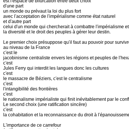
est l'espace de bifurcation entre deux choix
d'une part
un monde ou prévaut la loi du plus fort
avec l'acceptation de l'impérialisme comme état naturel
et d'autre part
celui d'un monde qui chercherait à combattre l'impérialisme e
la diversité et le droit des peuples à gérer leur destin.
Le premier choix présuppose qu'il faut au pouvoir pour surviv
au niveau de la France
c'est le
jacobinisme centraliste envers les régions et peuples de l'he
c'est
Jules Ferry qui interdit les langues donc les cultures
c'est
le massacre de Béziers, c'est le centralisme
c'est
l'intangibilité des frontières
c'est
le nationalisme impérialiste qui finit inévitablement par le conf
Le second choix (une ratification sincère)
c'est
la cohabitation et la reconnaissance du droit à l'épanouisseme
L'importance de ce carrefour