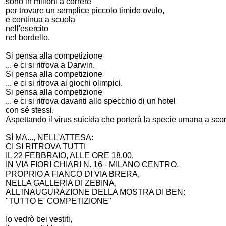
sono in milioni a correre
per trovare un semplice piccolo timido ovulo,
e continua a scuola
nell'esercito
nel bordello.
Si pensa alla competizione
... e ci si ritrova a Darwin.
Si pensa alla competizione
... e ci si ritrova ai giochi olimpici.
Si pensa alla competizione
... e ci si ritrova davanti allo specchio di un hotel
con sé stessi.
Aspettando il virus suicida che porterà la specie umana a sco
SÌ MA..., NELL'ATTESA:
CI SI RITROVA TUTTI
IL 22 FEBBRAIO, ALLE ORE 18,00,
IN VIA FIORI CHIARI N. 16 - MILANO CENTRO,
PROPRIO A FIANCO DI VIA BRERA,
NELLA GALLERIA DI ZEBINA,
ALL'INAUGURAZIONE DELLA MOSTRA DI BEN:
"TUTTO E' COMPETIZIONE"
Io vedrò bei vestiti,