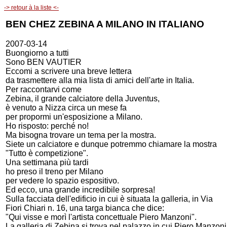
-> retour à la liste <-
BEN CHEZ ZEBINA A MILANO IN ITALIANO
2007-03-14
Buongiorno a tutti
Sono BEN VAUTIER
Eccomi a scrivere una breve lettera
da trasmettere alla mia lista di amici dell'arte in Italia.
Per raccontarvi come
Zebina, il grande calciatore della Juventus,
è venuto a Nizza circa un mese fa
per propormi un'esposizione a Milano.
Ho risposto: perché no!
Ma bisogna trovare un tema per la mostra.
Siete un calciatore e dunque potremmo chiamare la mostra
"Tutto è competizione".
Una settimana più tardi
ho preso il treno per Milano
per vedere lo spazio espositivo.
Ed ecco, una grande incredibile sorpresa!
Sulla facciata dell'edificio in cui è situata la galleria, in Via
Fiori Chiari n. 16, una targa bianca che dice:
"Qui visse e morì l'artista concettuale Piero Manzoni".
La galleria di Zebina si trova nel palazzo in cui Piero Manzoni