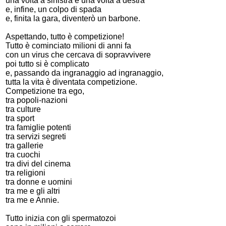
una volta a sinistra e una volta a destra
e, infine, un colpo di spada
e, finita la gara, diventerò un barbone.
Aspettando, tutto è competizione!
Tutto è cominciato milioni di anni fa
con un virus che cercava di sopravvivere
poi tutto si è complicato
e, passando da ingranaggio ad ingranaggio,
tutta la vita è diventata competizione.
Competizione tra ego,
tra popoli-nazioni
tra culture
tra sport
tra famiglie potenti
tra servizi segreti
tra gallerie
tra cuochi
tra divi del cinema
tra religioni
tra donne e uomini
tra me e gli altri
tra me e Annie.
Tutto inizia con gli spermatozoi