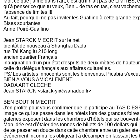
Moi, ce que j'aime dans l'art, c'est qu'il n'ait pas de LIMITES, et.
qu'à penser ce que tu veux, Ben... de tas en tas, c'est vachem
l'absence de limites !!!
Au fait, pourquoi ne pas inviter les Guallino à cette grande exp
Bises souriantes
Anne Poiré-Guallino
Jean STARCK M'ECRIT sur le net
bientôt de nouveau à Shanghai Dada
rue Tai Kang lu 210 long
ancien quartier Français
inauguration d'un pur état d'esprits de deux mètres de hauteu
celle du délégué français aux affaires culturelles.
PS/ Les artistes innocents sont les bienvenus. Picabia s'excuse
BIEN A VOUS AMICALEMENT
DADA ART CLOCHE
Jean STARCK <starck-yi@wanadoo.fr>
BEN BOUTIN M'ECRIT
J'en profite pour vous confirmer que je participe au TAS D'ESPR
image ce qui se passe dans les hôtels lors des grandes foire
galeries exposent dans les chambres d'hôtels qui se trouvent
Mon idée est d'étaler des tonnes de billets de 100 dollars qui j
de se passer en douce dans cette chambre entre un galeriste e
événement inconnu les obligeant à décamper en laissant les bil