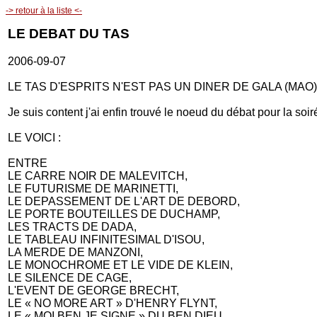
-> retour à la liste <-
LE DEBAT DU TAS
2006-09-07
LE TAS D'ESPRITS N'EST PAS UN DINER DE GALA (MAO)
Je suis content j'ai enfin trouvé le noeud du débat pour la soiré
LE VOICI :
ENTRE
LE CARRE NOIR DE MALEVITCH,
LE FUTURISME DE MARINETTI,
LE DEPASSEMENT DE L'ART DE DEBORD,
LE PORTE BOUTEILLES DE DUCHAMP,
LES TRACTS DE DADA,
LE TABLEAU INFINITESIMAL D'ISOU,
LA MERDE DE MANZONI,
LE MONOCHROME ET LE VIDE DE KLEIN,
LE SILENCE DE CAGE,
L'EVENT DE GEORGE BRECHT,
LE « NO MORE ART » D'HENRY FLYNT,
LE « MOI BEN JE SIGNE » DU BEN DIEU