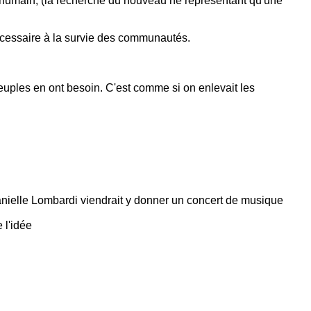
el humain, (la recherche du nouveau ne représentant qu'une
t nécessaire à la survie des communautés.
 peuples en ont besoin. C'est comme si on enlevait les
 Danielle Lombardi viendrait y donner un concert de musique
 l'idée