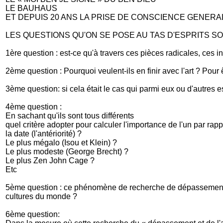
LE BAUHAUS
ET DEPUIS 20 ANS LA PRISE DE CONSCIENCE GENERA
LES QUESTIONS QU'ON SE POSE AU TAS D'ESPRITS SO
1ère question : est-ce qu'à travers ces pièces radicales, ces ind
2ème question : Pourquoi veulent-ils en finir avec l'art ? Pour ê
3ème question: si cela était le cas qui parmi eux ou d'autres es
4ème question :
En sachant qu'ils sont tous différents
quel critère adopter pour calculer l'importance de l'un par rappo
la date (l'antériorité) ?
Le plus mégalo (Isou et Klein) ?
Le plus modeste (George Brecht) ?
Le plus Zen John Cage ?
Etc
5ème question : ce phénomène de recherche de dépassement de l
cultures du monde ?
6ème question: