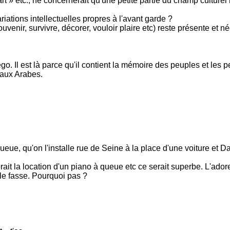
t » etc., ne concernerait qu'une petite partie du champ cultur
riations intellectuelles propres à l'avant garde ?
 souvenir, survivre, décorer, vouloir plaire etc) reste présente e
go. Il est là parce qu'il contient la mémoire des peuples et les
 aux Arabes.
ueue, qu'on l'installe rue de Seine à la place d'une voiture et
ait la location d'un piano à queue etc ce serait superbe. L'adore
 le fasse. Pourquoi pas ?