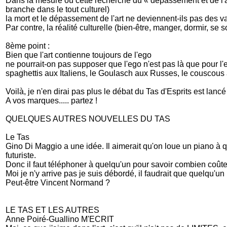
Dans la mesure où cette recherche du « dépassement et de l'ar
branche dans le tout culturel)
la mort et le dépassement de l'art ne deviennent-ils pas des va
Par contre, la réalité culturelle (bien-être, manger, dormir, se
8ème point :
Bien que l'art contienne toujours de l'ego
ne pourrait-on pas supposer que l'ego n'est pas là que pour l'e
spaghettis aux Italiens, le Goulasch aux Russes, le couscous
Voilà, je n'en dirai pas plus le débat du Tas d'Esprits est lancé
A vos marques..... partez !
QUELQUES AUTRES NOUVELLES DU TAS
Le Tas
Gino Di Maggio a une idée. Il aimerait qu'on loue un piano à q
futuriste.
Donc il faut téléphoner à quelqu'un pour savoir combien coûter
Moi je n'y arrive pas je suis débordé, il faudrait que quelqu'un
Peut-être Vincent Normand ?
LE TAS ET LES AUTRES
Anne Poiré-Guallino M'ECRIT