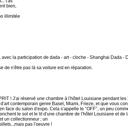
.. t'as
ent bien,
o illimitée
r, avec la participation de dada - art - cloche - Shanghai Dada 
 de n'être pas là sa voiture est en réparation.
IT ! J'ai réservé une chambre à l'hôtel Louisiane pendant les 3 j
s d'art contemporain genre Basel, Miami, Frieze, et que vous co
 en face du salon d'expo. Cela s'appelle le "OFF", un peu comme
onchent le sol et le lit d'une chambre de l'hôtel Louisiane et de
t un collectionneur ; un
lets...mais pas l'oeuvre !