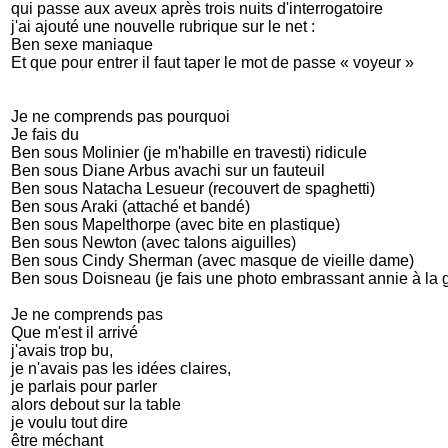
qui passe aux aveux après trois nuits d'interrogatoire
j'ai ajouté une nouvelle rubrique sur le net :
Ben sexe maniaque
Et que pour entrer il faut taper le mot de passe « voyeur »
Je ne comprends pas pourquoi
Je fais du
Ben sous Molinier (je m'habille en travesti) ridicule
Ben sous Diane Arbus avachi sur un fauteuil
Ben sous Natacha Lesueur (recouvert de spaghetti)
Ben sous Araki (attaché et bandé)
Ben sous Mapelthorpe (avec bite en plastique)
Ben sous Newton (avec talons aiguilles)
Ben sous Cindy Sherman (avec masque de vieille dame)
Ben sous Doisneau (je fais une photo embrassant annie à la ga
Je ne comprends pas
Que m'est il arrivé
j'avais trop bu,
je n'avais pas les idées claires,
je parlais pour parler
alors debout sur la table
je voulu tout dire
être méchant