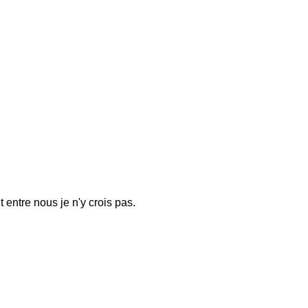
entre nous je n'y crois pas.