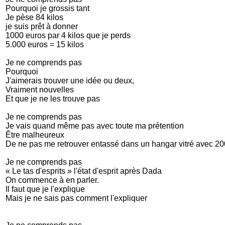
Pourquoi je grossis tant
Je pèse 84 kilos
je suis prêt à donner
1000 euros par 4 kilos que je perds
5.000 euros = 15 kilos
Je ne comprends pas
Pourquoi
J'aimerais trouver une idée ou deux,
Vraiment nouvelles
Et que je ne les trouve pas
Je ne comprends pas
Je vais quand même pas avec toute ma prétention
Être malheureux
De ne pas me retrouver entassé dans un hangar vitré avec 200
Je ne comprends pas
« Le tas d'esprits » l'état d'esprit après Dada
On commence à en parler.
Il faut que je l'explique
Mais je ne sais pas comment l'expliquer