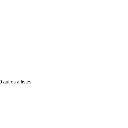
 autres artistes