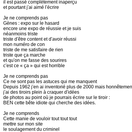
il est passé complètement inaperçu
et pourtant j'ai aimé l'écrire
Je ne comprends pas
Gènes : expo sur le hasard
encore une expo de réussie et je suis
néanmoins triste
triste d'être content et d'avoir réussi
mon numéro de con
triste de me satisfaire de rien
triste que ça marche
et qu'on me fasse des sourires
c'est ce « ça » qui est horrible
Je ne comprends pas
Ce ne sont pas les astuces qui me manquent
Depuis 1962 j'en ai inventorié plus de 2000 mais honnêtement 
j'ai des tiroirs plein à craquer d'idées
de photos au point où je pourrais écrire sur le tiroir :
BEN cette bête idiote qui cherche des idées.
Je ne comprends
Cette manie de vouloir tout tout tout
mettre sur mon site
le soulagement du criminel