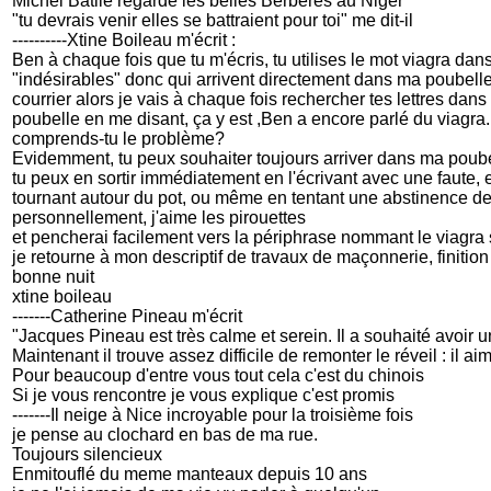
Michel Batlle regarde les belles Berbères au Niger
"tu devrais venir elles se battraient pour toi" me dit-il
----------Xtine Boileau m'écrit :
Ben à chaque fois que tu m'écris, tu utilises le mot viagra dans 
"indésirables" donc qui arrivent directement dans ma poubell
courrier alors je vais à chaque fois rechercher tes lettres dans 
poubelle en me disant, ça y est ,Ben a encore parlé du viagra.
comprends-tu le problème?
Evidemment, tu peux souhaiter toujours arriver dans ma poube
tu peux en sortir immédiatement en l'écrivant avec une faute, 
tournant autour du pot, ou même en tentant une abstinence de via
personnellement, j'aime les pirouettes
et pencherai facilement vers la périphrase nommant le viagra
je retourne à mon descriptif de travaux de maçonnerie, finition
bonne nuit
xtine boileau
-------Catherine Pineau m'écrit
"Jacques Pineau est très calme et serein. Il a souhaité avoir u
Maintenant il trouve assez difficile de remonter le réveil : il 
Pour beaucoup d'entre vous tout cela c'est du chinois
Si je vous rencontre je vous explique c'est promis
-------Il neige à Nice incroyable pour la troisième fois
je pense au clochard en bas de ma rue.
Toujours silencieux
Enmitouflé du meme manteaux depuis 10 ans