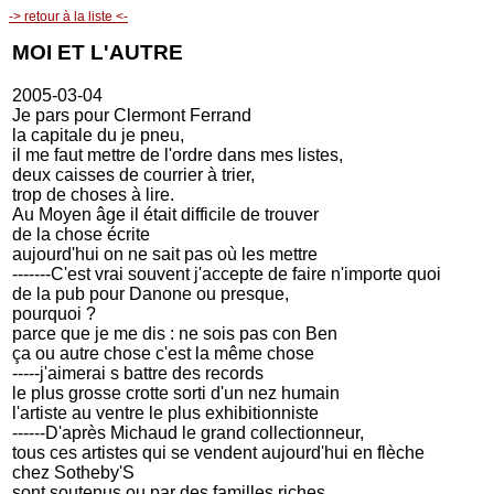
-> retour à la liste <-
MOI ET L'AUTRE
2005-03-04
Je pars pour Clermont Ferrand
la capitale du je pneu,
il me faut mettre de l'ordre dans mes listes,
deux caisses de courrier à trier,
trop de choses à lire.
Au Moyen âge il était difficile de trouver
de la chose écrite
aujourd'hui on ne sait pas où les mettre
-------C'est vrai souvent j'accepte de faire n'importe quoi
de la pub pour Danone ou presque,
pourquoi ?
parce que je me dis : ne sois pas con Ben
ça ou autre chose c'est la même chose
-----j'aimerai s battre des records
le plus grosse crotte sorti d'un nez humain
l'artiste au ventre le plus exhibitionniste
------D'après Michaud le grand collectionneur,
tous ces artistes qui se vendent aujourd'hui en flèche
chez Sotheby'S
sont soutenus ou par des familles riches