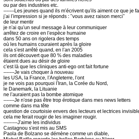
ou par des industries etc.
-------Les jeunes quand ils m'écrivent qu'ils aiment ce que je fa
j'ai l'impression si je réponds : "vous avez raison merci"
de leur mentir
je n'ai qu'un seul message à leur communiquer
arrêtez de croire en l'espèce humaine
dans 50 ans on rigolera des temps
où les humains couraient après la gloire
cela s'est arrêté quand, en l'an 2005
ils ont découvert que 80 % des maladies
étaient dues au désir de gloire
c'est là que les cliniques anti-ego ont fait fortune
-------Je vais choquer à nouveau
les USA, la France, l'Angleterre, l'ont
je ne vois pas pourquoi l'Iran, la Corée du Nord,
le Danemark, la Lituanie
ne l'auraient pas la bombe atomique
-------Je n'ose pas être trop érotique dans mes news letters
comme dans ma tête
question de courtoisie envers des lecteurs et lectrices invisibl
cela me ferait rougir de les imaginer rougir.
---------J'aime les individus
Castagnou s'est mis au SMS
Paola de Bolzano se démène comme un diable,