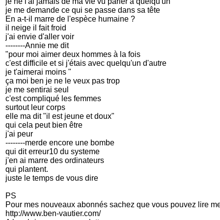
je ne l'ai jamais de ma vie vu parler à quelqu'un
je me demande ce qui se passe dans sa tête
En a-t-il marre de l'espèce humaine ?
il neige il fait froid
j'ai envie d'aller voir
--------Annie me dit
"pour moi aimer deux hommes à la fois
c'est difficile et si j'étais avec quelqu'un d'autre
je t'aimerai moins "
ça moi ben je ne le veux pas trop
je me sentirai seul
c'est compliqué les femmes
surtout leur corps
elle ma dit "il est jeune et doux"
qui cela peut bien être
j'ai peur
--------merde encore une bombe
qui dit erreur10 du systeme
j'en ai marre des ordinateurs
qui plantent.
juste le temps de vous dire
PS
Pour mes nouveaux abonnés sachez que vous pouvez lire mes
http://www.ben-vautier.com/