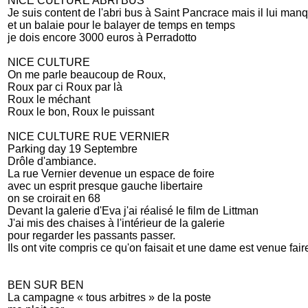
NICE CULTURE ABRI BUS
Je suis content de l'abri bus à Saint Pancrace mais il lui man
et un balaie pour le balayer de temps en temps
je dois encore 3000 euros à Perradotto
NICE CULTURE
On me parle beaucoup de Roux,
Roux par ci Roux par là
Roux le méchant
Roux le bon, Roux le puissant
NICE CULTURE RUE VERNIER
Parking day 19 Septembre
Drôle d'ambiance.
La rue Vernier devenue un espace de foire
avec un esprit presque gauche libertaire
on se croirait en 68
Devant la galerie d'Eva j'ai réalisé le film de Littman
J'ai mis des chaises à l'intérieur de la galerie
pour regarder les passants passer.
Ils ont vite compris ce qu'on faisait et une dame est venue fai
BEN SUR BEN
La campagne « tous arbitres » de la poste