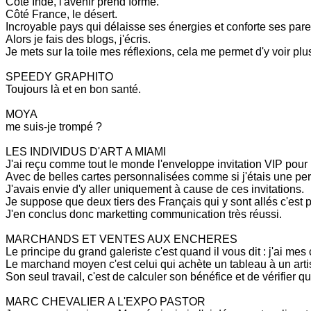
Côté Inde, l'avenir prend forme.
Côté France, le désert.
Incroyable pays qui délaisse ses énergies et conforte ses par
Alors je fais des blogs, j'écris.
Je mets sur la toile mes réflexions, cela me permet d'y voir plus
SPEEDY GRAPHITO
Toujours là et en bon santé.
MOYA
me suis-je trompé ?
LES INDIVIDUS D'ART A MIAMI
J'ai reçu comme tout le monde l'enveloppe invitation VIP pour
Avec de belles cartes personnalisées comme si j'étais une pe
J'avais envie d'y aller uniquement à cause de ces invitations.
Je suppose que deux tiers des Français qui y sont allés c'est pa
J'en conclus donc marketting communication très réussi.
MARCHANDS ET VENTES AUX ENCHERES
Le principe du grand galeriste c'est quand il vous dit : j'ai mes 
Le marchand moyen c'est celui qui achète un tableau à un artist
Son seul travail, c'est de calculer son bénéfice et de vérifier
MARC CHEVALIER A L'EXPO PASTOR