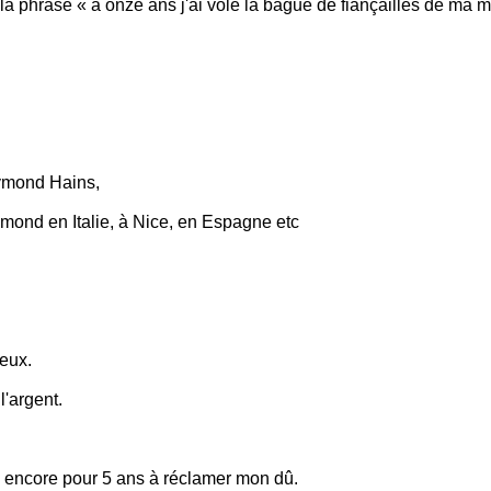
la phrase « à onze ans j'ai volé la bague de fiançailles de ma mè
aymond Hains,
mond en Italie, à Nice, en Espagne etc
ieux.
l'argent.
dre encore pour 5 ans à réclamer mon dû.