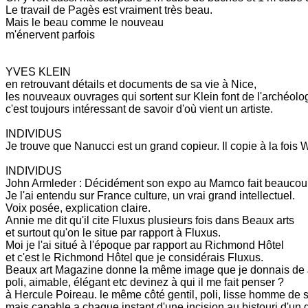
Le travail de Pagès est vraiment très beau.
Mais le beau comme le nouveau
m'énervent parfois
YVES KLEIN
en retrouvant détails et documents de sa vie à Nice,
les nouveaux ouvrages qui sortent sur Klein font de l'archéolo
c'est toujours intéressant de savoir d'où vient un artiste.
INDIVIDUS
Je trouve que Nanucci est un grand copieur. Il copie à la fois
INDIVIDUS
John Armleder : Décidément son expo au Mamco fait beaucoup
Je l'ai entendu sur France culture, un vrai grand intellectuel.
Voix posée, explication claire.
Annie me dit qu'il cite Fluxus plusieurs fois dans Beaux arts
et surtout qu'on le situe par rapport à Fluxus.
Moi je l'ai situé à l'époque par rapport au Richmond Hôtel
et c'est le Richmond Hôtel que je considérais Fluxus.
Beaux art Magazine donne la même image que je donnais de 
poli, aimable, élégant etc devinez à qui il me fait penser ?
à Hercule Poireau. le même côté gentil, poli, lisse homme de 
mais capable a chaque instant d'une incision au bistouri d'un 