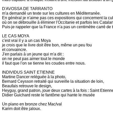
D'AVOSSA DE TARRANTO
m'a demandé un texte sur les cultures en Méditerranée.
En général je n'aime pas ces expositions qui concernent la cu
où on se débrouille à éliminer l'Occitanie et parfois les Catala
Puis-je rappeler que la France n'a pas un centimètre carré de t
LE CAS MOYA
c'est vrai il y a un cas Moya
je crois que le livre doit être bon, même un peu fou
et convaincre.
J'en parlais à un jeune qui m'a dit :
on ne peut pas aimer tout le monde
il faut que l'on se tienne les coudes entre nous.
INDIVIDUS SAINT ETIENNE
Martine Dancer reléguée à la photo,
Bernard Ceysson retraité qui surveille la situation de loin,
Beaufais retrouve le design,
Heyguy, grand patron, joue deux cartes à la fois : Saint Etienn
Didier Guichard reste le fantôme qui hante le musée
Un piano en bronze chez Mac/val
Karim doit être jaloux.