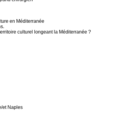
lture en Méditerranée
ns.
erritoire culturel longeant la Méditerranée ?
e/et Naples