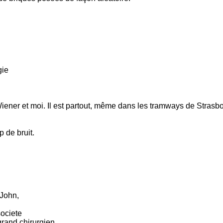
gie
 Wiener et moi. Il est partout, même dans les tramways de Strasb
 de bruit.
John,
societe
grand chirurgien