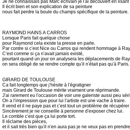
Je ne connaissais pas Marc écrivain je l'ai découvert en lisant 
Il écrit bien et son explication de sa peinture
nous fait perdre la boule du champs spécifique de la peinture.
RAYMOND HAINS A CARROS
Lorsque Paris fait quelque chose
pour Raymond cela existe la presse en parle.
Par contre si c'est Nice ou Carros qui rendent hommage à R
C'est comme si ça n'avait jamais existé,
pourtant quand un jour on analysera les déplacements de Ray
on sera obligé de se rendre compte qu'il n'était pas qu'à Paris.
GIRARD DE TOULOUSE
Ca fait longtemps que j'hésite à l'égratigner
mais Girard de Toulouse mérite vraiment une réprimande.
J'ai rarement eu l'occasion de voir une galeriste aussi peu sér
On a l'impression que pour lui l'artiste est une vache à traire.
Il vend et il ne paye pas et c'est tout un problème de récupérer 
Sincèrement je ne conseille à personne d'exposer chez lui.
Le comble c'est que ça lui porte tort.
Il réclame des pièces,
et il sait très bien qu'il n'en aura pas je ne veux pas en pren