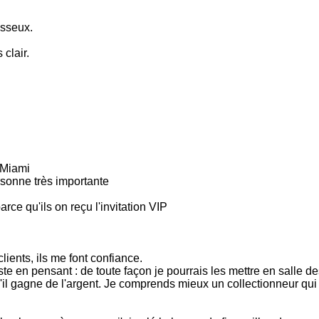
esseux.
 clair.
 Miami
rsonne très importante
rce qu'ils on reçu l'invitation VIP
clients, ils me font confiance.
e en pensant : de toute façon je pourrais les mettre en salle des 
 qu'il gagne de l'argent. Je comprends mieux un collectionneur q