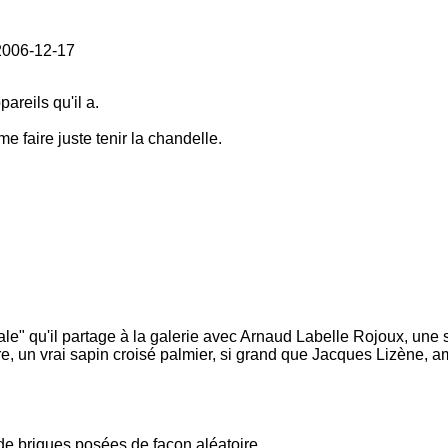
2006-12-17
areils qu'il a.
me faire juste tenir la chandelle.
ordiale" qu'il partage à la galerie avec Arnaud Labelle Rojoux, u
re, un vrai sapin croisé palmier, si grand que Jacques Lizène, 
de briques posées de façon aléatoire.