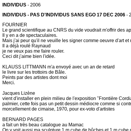
INDIVIDUS
- 2006
INDIVIDUS - PAS D'INDIVIDUS SANS EGO 17 DEC 2006
- 
FOURNIER
Le grand scientifique au CNRS du vide voudrait m'offrir des app
Il y en a de spectaculaires.
Mais j'ai peur qu'il ne veuille les signer comme oeuvre d'art et 
Il a déjà roulé Raynaud
je ne veux pas me faire rouler.
Ceci dit j'aime bien l'idée.
KLAUSS LITTMANN m'a envoyé avec un an de retard
le livre sur les trottoirs de Bâle.
Peints par des artistes dont moi
Merci.
Jacques Lizène
vient d'installer en plein milieu de l'exposition "Frontière C
palmier, cette fois pas un petit dessin médiocre comme si cont
morcellement de cimaise, 1970, pour ex-voto d'artistes
BERNARD PAGES
a fait un très beau catalogue au Mamac
On y voit aussi ma sculpture 1 m cube de bûches et 1 m cube 