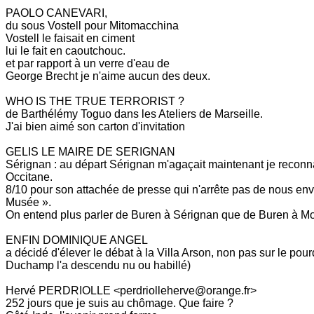
PAOLO CANEVARI,
du sous Vostell pour Mitomacchina
Vostell le faisait en ciment
lui le fait en caoutchouc.
et par rapport à un verre d'eau de
George Brecht je n'aime aucun des deux.
WHO IS THE TRUE TERRORIST ?
de Barthélémy Toguo dans les Ateliers de Marseille.
J'ai bien aimé son carton d'invitation
GELIS LE MAIRE DE SERIGNAN
Sérignan : au départ Sérignan m'agaçait maintenant je reconnai
Occitane.
8/10 pour son attachée de presse qui n'arrête pas de nous e
Musée ».
On entend plus parler de Buren à Sérignan que de Buren à M
ENFIN DOMINIQUE ANGEL
a décidé d'élever le débat à la Villa Arson, non pas sur le pour
Duchamp l'a descendu nu ou habillé)
Hervé PERDRIOLLE <perdriolleherve@orange.fr>
252 jours que je suis au chômage. Que faire ?